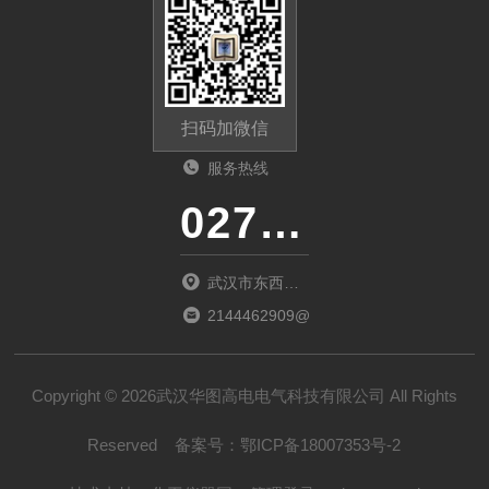
扫码加微信
服务热线
027-86536268
武汉市东西湖
区环湖中路源
2144462909@qq.com
源鑫工业园B
栋
Copyright © 2026武汉华图高电电气科技有限公司 All Rights
Reserved
备案号：
鄂ICP备18007353号-2